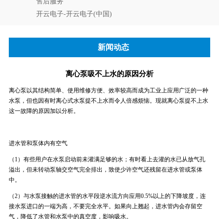
售后服务
开云电子-开云电子(中国)
新闻动态
离心泵吸不上水的原因分析
离心泵以其结构简单、使用维修方便、效率较高而成为工业上应用广泛的一种
水泵，但也因有时离心式水泵提不上水而令人倍感烦恼。现就离心泵提不上水
这一故障的原因加以分析。
进水管和泵体内有空气
（1）有些用户在水泵启动前未灌满足够的水；有时看上去灌的水已从放气孔
溢出，但未转动泵轴交空气完全排出，致使少许空气还残留在进水管或泵体
中。
（2）与水泵接触的进水管的水平段逆水流方向应用0.5%以上的下降坡度，连
接水泵进口的一端为高，不要完全水平。如果向上翘起，进水管内会存留空
气，降低了水管和水泵中的真空度，影响吸水。