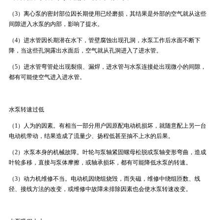
（3）离心泵的密封部位因长期使用已经磨损，其结果是外部的空气就从这些
间隙进入水泵的内部，影响了提水。
（4）进水管因长期潜在水下，管壁腐蚀出现孔洞，水泵工作后水面不断下
降，当这些孔洞露出水面后，空气就从孔洞进入了进水管。
（5）进水管弯管处出现裂痕、漏焊，进水管与水泵连接处出现微小的间隙，
都有可能使空气进入进水管。
水泵转速过低
（1）人为的因素。有相当一部分用户因原配电动机损坏，就随意配上另一台
电动机带动，结果造成了流量少、扬程低甚至抽不上水的后果。
（2）水泵本身的机械故障。叶轮与泵轴紧固螺母松脱或泵轴变形弯曲，造成
叶轮多移，直接与泵体摩擦，或轴承损坏，都有可能降低水泵的转速。
（3）动力机维修不当。电动机因绕组烧毁，而失磁，维修中绕组匝数、线
径、接线方法的改变，或维修中故障未排除因素也会使水泵转速改变。