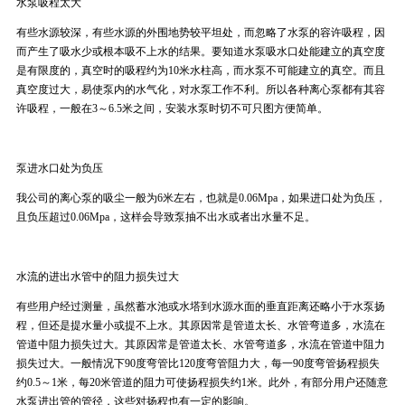
水泵吸程太大
有些水源较深，有些水源的外围地势较平坦处，而忽略了水泵的容许吸程，因
而产生了吸水少或根本吸不上水的结果。要知道水泵吸水口处能建立的真空度
是有限度的，真空时的吸程约为10米水柱高，而水泵不可能建立的真空。而且
真空度过大，易使泵内的水气化，对水泵工作不利。所以各种离心泵都有其容
许吸程，一般在3～6.5米之间，安装水泵时切不可只图方便简单。
泵进水口处为负压
我公司的离心泵的吸尘一般为6米左右，也就是0.06Mpa，如果进口处为负压，
且负压超过0.06Mpa，这样会导致泵抽不出水或者出水量不足。
水流的进出水管中的阻力损失过大
有些用户经过测量，虽然蓄水池或水塔到水源水面的垂直距离还略小于水泵扬
程，但还是提水量小或提不上水。其原因常是管道太长、水管弯道多，水流在
管道中阻力损失过大。其原因常是管道太长、水管弯道多，水流在管道中阻力
损失过大。一般情况下90度弯管比120度弯管阻力大，每一90度弯管扬程损失
约0.5～1米，每20米管道的阻力可使扬程损失约1米。此外，有部分用户还随意
水泵进出管的管径，这些对扬程也有一定的影响。